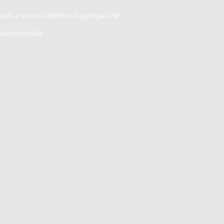
anak a város különböző pontjai felé
hozzáférhetők