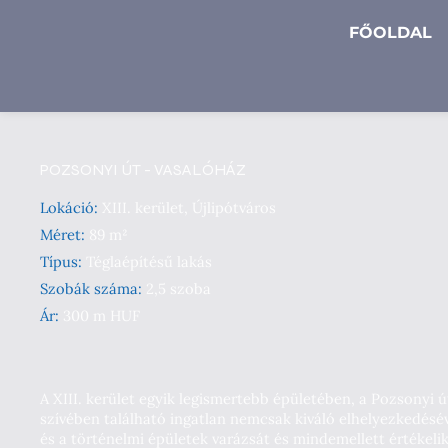
FŐOLDAL
POZSONYI ÚT - VASALÓHÁZ
Lokáció:
XIII. kerület, Újlipótváros
Méret:
89 m²
Típus:
Téglaépítésű lakás
Szobák száma:
2,5 szoba
Ár:
300 m HUF
A XIII. kerület egyik legismertebb épületében, a Pozsonyi 
szívében található ingatlan nemcsak kiváló elhelyezkedéséve
és a történelmi épületek varázsát és mindemellett értékelik