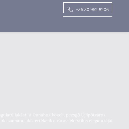
+36 30 952 8206
ngulatú lakást. A Dunához közeli, pezsgő Újlipótváros
k számára, akik értékelik a városi életstílus eleganciáját