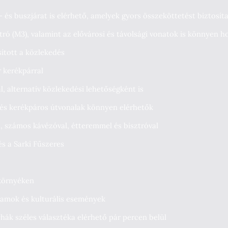
 és buszjárat is elérhető, amelyek gyors összeköttetést biztosít
tró (M3), valamint az elővárosi és távolsági vonatok is könnyen 
sított a közlekedés
 kerékpárral
l, alternatív közlekedési lehetőségként is
ó és kerékpáros útvonalak könnyen elérhetők
a, számos kávézóval, étteremmel és bisztróval
s a Sarki Fűszeres
 környéken
ramok és kulturális események
ák széles választéka elérhető pár percen belül