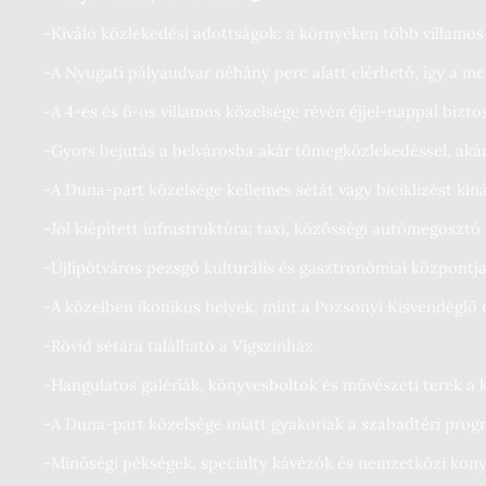
-Kiváló közlekedési adottságok: a környéken több villamos-
-A Nyugati pályaudvar néhány perc alatt elérhető, így a me
-A 4-es és 6-os villamos közelsége révén éjjel-nappal bizto
-Gyors bejutás a belvárosba akár tömegközlekedéssel, akár
-A Duna-part közelsége kellemes sétát vagy biciklizést kíná
-Jól kiépített infrastruktúra: taxi, közösségi autómegoszt
-Újlipótváros pezsgő kulturális és gasztronómiai központj
-A közelben ikonikus helyek, mint a Pozsonyi Kisvendéglő é
-Rövid sétára található a Vígszínház
-Hangulatos galériák, könyvesboltok és művészeti terek a
-A Duna-part közelsége miatt gyakoriak a szabadtéri prog
-Minőségi pékségek, specialty kávézók és nemzetközi konyh