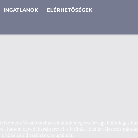
INGATLANOK
ELÉRHETŐSÉGEK
úti ikonikus Vasalóházban kínálunk megvételre egy különleges ha
l, hanem egyedi karakterével is kitűnik. Ideális választás mindazo
 a közeli zöld területek nyugalmát.