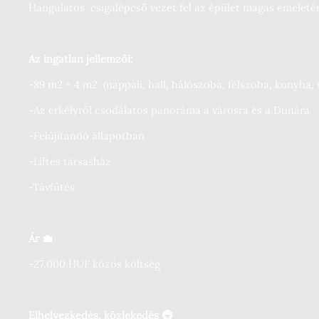
Hangulatos csigalépcső vezet fel az épület magas emeletén
Az ingatlan jellemzői:
-89 m2 + 4 m2 (nappali, hall, hálószoba, félszoba, konyha,
-Az erkélyről csodálatos panoráma a városra és a Dunára
-Felújítandó állapotban
-Liftes társasház
-Távfűtés
Ár 💼
-27.000 HUF közös költség
Elhelyezkedés, közlekedés 🚇