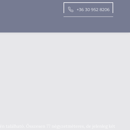
+36 30 952 8206
én található. Összesen 77 négyzetméteres, de jelenleg két