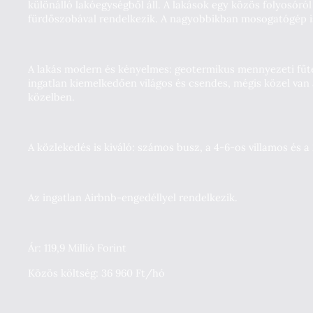
különálló lakóegységből áll. A lakások egy közös folyosóról
fürdőszobával rendelkezik. A nagyobbikban mosogatógép is t
A lakás modern és kényelmes: geotermikus mennyezeti fűtés
ingatlan kiemelkedően világos és csendes, mégis közel van 
közelben.
A közlekedés is kiváló: számos busz, a 4-6-os villamos és a
Az ingatlan Airbnb-engedéllyel rendelkezik.
Ár: 119,9 Millió Forint
Közös költség: 36 960 Ft/hó