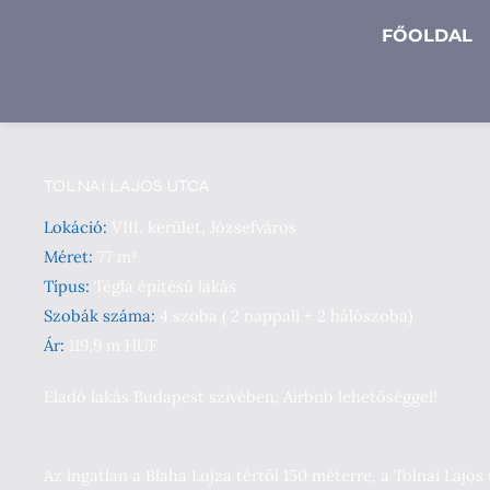
FŐOLDAL
TOLNAI LAJOS UTCA
Lokáció:
VIII. kerület, Józsefváros
Méret:
77 m²
Típus:
Tégla építésű lakás
Szobák száma:
4 szoba ( 2 nappali + 2 hálószoba)
Ár:
119,9 m HUF
Eladó lakás Budapest szívében, Airbnb lehetőséggel!
Az ingatlan a Blaha Lujza tértől 150 méterre, a Tolnai Laj