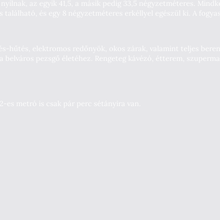
 nyílnak, az egyik 41,5, a másik pedig 33,5 négyzetméteres. Mindk
alálható, és egy 8 négyzetméteres erkéllyel egészül ki. A fogyasz
-hűtés, elektromos redőnyök, okos zárak, valamint teljes berend
a belváros pezsgő életéhez. Rengeteg kávézó, étterem, szupermark
 2-es metró is csak pár perc sétányira van.