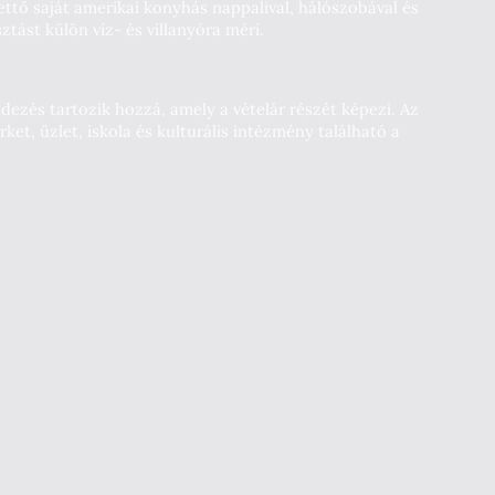
ettő saját amerikai konyhás nappalival, hálószobával és
tást külön víz- és villanyóra méri.
ezés tartozik hozzá, amely a vételár részét képezi. Az
et, üzlet, iskola és kulturális intézmény található a