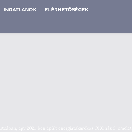
INGATLANOK
ELÉRHETŐSÉGEK
os utcában, egy 2021-ben épült energiatakarékos ÖKOház 3. emelet