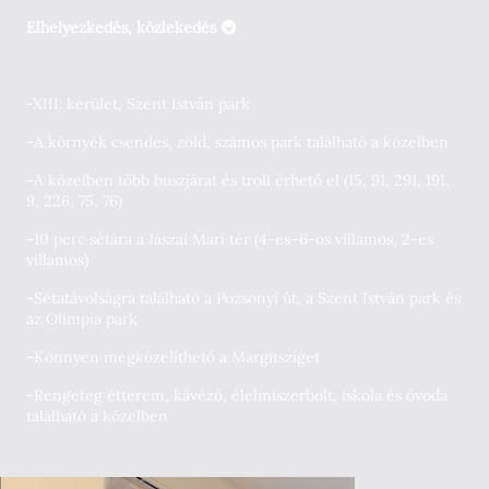
Elhelyezkedés, közlekedés 🚇
-XIII. kerület, Szent István park
-A környék csendes, zöld, számos park található a közelben
-A közelben több buszjárat és troli érhető el (15, 91, 291, 191,
9, 226, 75, 76)
-10 perc sétára a Jászai Mari tér (4-es–6-os villamos, 2-es
villamos)
-Sétatávolságra található a Pozsonyi út, a Szent István park és
az Olimpia park
-Könnyen megközelíthető a Margitsziget
-Rengeteg étterem, kávézó, élelmiszerbolt, iskola és óvoda
található a közelben