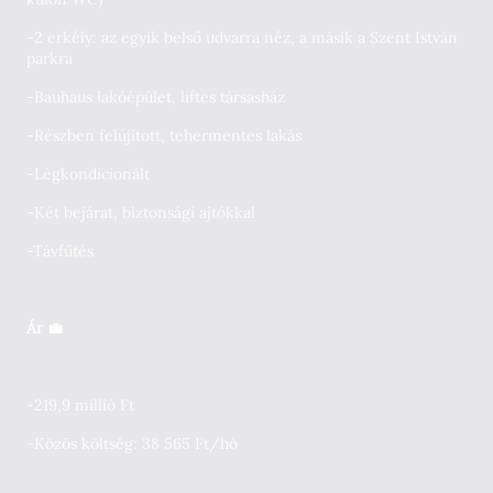
-2 erkély: az egyik belső udvarra néz, a másik a Szent István
parkra
-Bauhaus lakóépület, liftes társasház
-Részben felújított, tehermentes lakás
-Légkondicionált
-Két bejárat, biztonsági ajtókkal
-Távfűtés
Ár 💼
-219,9 millió Ft
-Közös költség: 38 565 Ft/hó