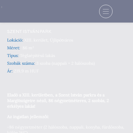
SZENT ISTVÁN PARK
Lokáció:
XIII. kerület, Újlipótváros
Méret:
86 m²
Típus:
Téglaépítésű lakás
Szobák száma:
3 szoba (nappali + 2 hálószoba)
Ár:
219,9 m HUF
Eladó a XIII. kerületben, a Szent István parkra és a
Margitszigetre néző, 86 négyzetméteres, 2 szobás, 2
erkélyes lakás!
Az ingatlan jellemzői:
-86 négyzetméter (2 hálószoba, nappali, konyha, fürdőszoba,
külön WC)